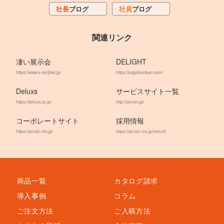
社長
ブログ
社員
ブログ
関連リンク
凄い展示会
DELIGHT
https://www.e-tenjikai.jp/
https://sugoikanban.com/
Deluxs
サービスサイト一覧
https://deluxs.co.jp/
http://zensin.jp/
コーポレートサイト
採用情報
https://zensin-inc.jp/
https://zensin-inc.jp/recruit/
商品一覧
カタログ請求
導入事例
コラム
ご注文方法
ご入稿方法