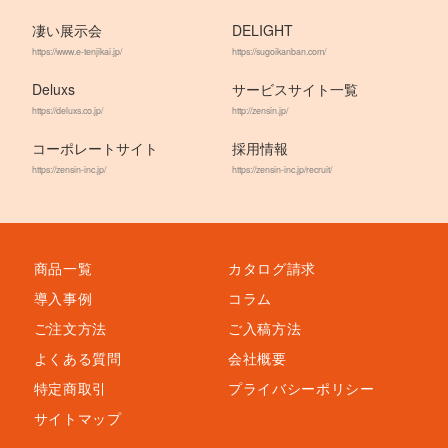
凄い展示会
DELIGHT
https://www.e-tenjikai.jp/
https://sugoikanban.com/
Deluxs
サービスサイト一覧
https://deluxs.co.jp/
http://zensin.jp/
コーポレートサイト
採用情報
https://zensin-inc.jp/
https://zensin-inc.jp/recruit/
商品一覧
カタログ請求
導入事例
コラム
ご注文方法
ご入稿方法
よくある質問
会社概要
特定商取引
プライバシーポリシー
サイトマップ