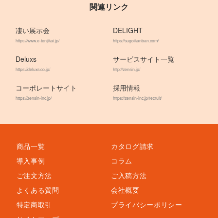
関連リンク
凄い展示会
DELIGHT
https://www.e-tenjikai.jp/
https://sugoikanban.com/
Deluxs
サービスサイト一覧
https://deluxs.co.jp/
http://zensin.jp/
コーポレートサイト
採用情報
https://zensin-inc.jp/
https://zensin-inc.jp/recruit/
商品一覧
カタログ請求
導入事例
コラム
ご注文方法
ご入稿方法
よくある質問
会社概要
特定商取引
プライバシーポリシー