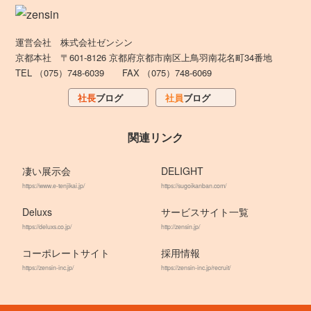
運営会社 株式会社ゼンシン
京都本社 〒601-8126 京都府京都市南区上鳥羽南花名町34番地
TEL （075）748-6039 FAX （075）748-6069
社長
ブログ
社員
ブログ
関連リンク
凄い展示会
DELIGHT
https://www.e-tenjikai.jp/
https://sugoikanban.com/
Deluxs
サービスサイト一覧
https://deluxs.co.jp/
http://zensin.jp/
コーポレートサイト
採用情報
https://zensin-inc.jp/
https://zensin-inc.jp/recruit/